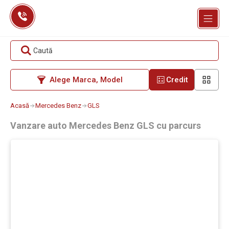
Skip
to
content
Caută
Alege Marca, Model
Credit
Acasă
Mercedes Benz
GLS
Vanzare auto Mercedes Benz GLS cu parcurs